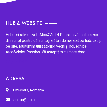
HUB & WEBSITE
Hubul și site-ul web Atco&Violet Passion vă mulțumesc
din suflet pentru că sunteți alături de noi atât pe hub, cât și
pe site. Mulțumim utilizatorilor vechi și noi, echipei
Atco&Violet Passion. Vă așteptăm cu mare drag!
ADRESA
Timișoara, România
admin@atco.ro