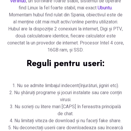
verlihub
, un software foarte stabil, sistemul de operare
find Linux la fel foarte stabil, mai exact
Ubuntu
.
Momentam hubul find rulat din Spania, obiectivul este de
al menține cât mai mult activ/online pentru utilizatori.
Hubul are la dispoziție 2 conexiuni la internet, Digi și PTV,
două calculatoare identice, fiecare calculator este
conectat la un provedor de internet. Procesor Intel 4 core,
16GB ram, și SSD.
Reguli pentru useri:
1. Nu se admite limbajul indecent(înjurături, jigniri etc).
2. Nu șhăruiți programe și jocuri instalate sau care conțin
virusi.
3. Nu scrieți cu litere mari [CAPS] în fereastra principală
de chat.
4. Nu limitați viteza de download și nu faceți fake share.
5. Nu deconectați userii care downloadeaza sau încearcă