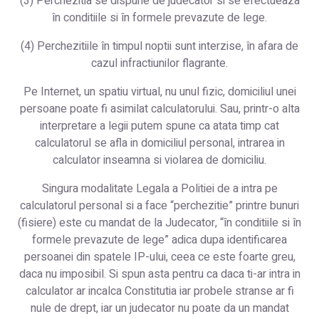
(3) Perchezitia se dispune de judecator si se efectueaza
în conditiile si în formele prevazute de lege.
(4) Perchezitiile în timpul noptii sunt interzise, în afara de
cazul infractiunilor flagrante.
Pe Internet, un spatiu virtual, nu unul fizic, domiciliul unei
persoane poate fi asimilat calculatorului. Sau, printr-o alta
interpretare a legii putem spune ca atata timp cat
calculatorul se afla in domiciliul personal, intrarea in
calculator inseamna si violarea de domiciliu.
Singura modalitate Legala a Politiei de a intra pe
calculatorul personal si a face “perchezitie” printre bunuri
(fisiere) este cu mandat de la Judecator, “în conditiile si în
formele prevazute de lege” adica dupa identificarea
persoanei din spatele IP-ului, ceea ce este foarte greu,
daca nu imposibil. Si spun asta pentru ca daca ti-ar intra in
calculator ar incalca Constitutia iar probele stranse ar fi
nule de drept, iar un judecator nu poate da un mandat