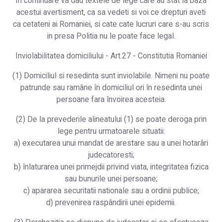
In continuare va dau textele de lege care au stat la baza
acestui avertisment, ca sa vedeti si voi ce drepturi aveti
ca cetateni ai Romaniei, si cate cate lucruri care s-au scris
in presa Politia nu le poate face legal.
Inviolabilitatea domiciliului - Art.27 - Constitutia Romaniei
(1) Domiciliul si resedinta sunt inviolabile. Nimeni nu poate
patrunde sau ramâne în domiciliul ori în resedinta unei
persoane fara învoirea acesteia.
(2) De la prevederile alineatului (1) se poate deroga prin
lege pentru urmatoarele situatii:
a) executarea unui mandat de arestare sau a unei hotarâri
judecatoresti;
b) înlaturarea unei primejdii privind viata, integritatea fizica
sau bunurile unei persoane;
c) apararea securitatii nationale sau a ordinii publice;
d) prevenirea raspândirii unei epidemii.