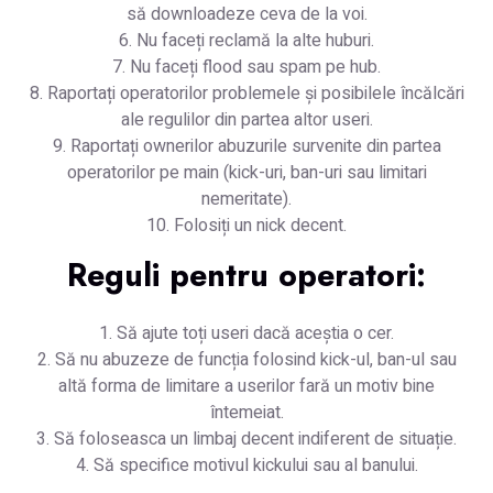
să downloadeze ceva de la voi.
6. Nu faceți reclamă la alte huburi.
7. Nu faceți flood sau spam pe hub.
8. Raportați operatorilor problemele și posibilele încălcări
ale regulilor din partea altor useri.
9. Raportați ownerilor abuzurile survenite din partea
operatorilor pe main (kick-uri, ban-uri sau limitari
nemeritate).
10. Folosiți un nick decent.
Reguli pentru operatori:
1. Să ajute toți useri dacă aceștia o cer.
2. Să nu abuzeze de funcția folosind kick-ul, ban-ul sau
altă forma de limitare a userilor fară un motiv bine
întemeiat.
3. Să foloseasca un limbaj decent indiferent de situație.
4. Să specifice motivul kickului sau al banului.